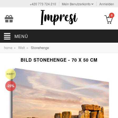
+420 773 724 210
Mein Benutzerkonto
Anmelden
0
MENÜ
»
»
home
Welt
Stonehenge
BILD STONEHENGE - 70 X 50 CM
RABATT
-25%