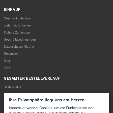
EINKAUF
Geschenkgutschein
Liefermöglichkeiten
Sichere Zahlungen
Geschäftsbedingungen
Datenschutzerklärung
Rezension
Blog
FAQs
GESAMTER BESTELLVERLAUF
Bestellstatus
Meine Bestellung
Ihre Privatsphäre liegt uns am Herzen
Warentausch
Impresi verwendet Cookies, um die Funktionalität der
Rücktritt vom Vertrag
Website sicherzustellen und Website-Inhalte zu