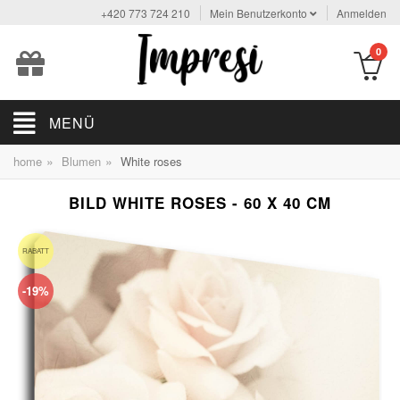
+420 773 724 210
Mein Benutzerkonto
Anmelden
0
MENÜ
»
»
home
Blumen
White roses
BILD WHITE ROSES - 60 X 40 CM
RABATT
-19%