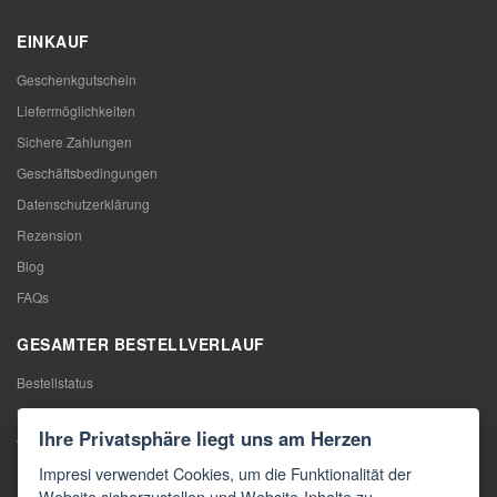
EINKAUF
Geschenkgutschein
Liefermöglichkeiten
Sichere Zahlungen
Geschäftsbedingungen
Datenschutzerklärung
Rezension
Blog
FAQs
GESAMTER BESTELLVERLAUF
Bestellstatus
Meine Bestellung
Ihre Privatsphäre liegt uns am Herzen
Warentausch
Impresi verwendet Cookies, um die Funktionalität der
Rücktritt vom Vertrag
Website sicherzustellen und Website-Inhalte zu