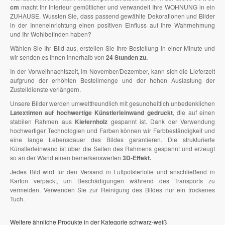
cm
macht Ihr Interieur gemütlicher und verwandelt Ihre WOHNUNG in ein
ZUHAUSE. Wussten Sie, dass passend gewählte Dekorationen und Bilder
in der Inneneinrichtung einen positiven Einfluss auf Ihre Wahrnehmung
und Ihr Wohlbefinden haben?
Wählen Sie Ihr Bild aus, erstellen Sie Ihre Bestellung in einer Minute und
wir senden es Ihnen innerhalb von
24 Stunden zu.
In der Vorweihnachtszeit, im November/Dezember, kann sich die Lieferzeit
aufgrund der erhöhten Bestellmenge und der hohen Auslastung der
Zustelldienste verlängern.
Unsere Bilder werden umweltfreundlich mit gesundheitlich unbedenklichen
Latextinten auf hochwertige Künstlerleinwand gedruckt
, die auf einen
stabilen Rahmen aus
Kiefernholz
gespannt ist. Dank der Verwendung
hochwertiger Technologien und Farben können wir Farbbeständigkeit und
eine lange Lebensdauer des Bildes garantieren. Die strukturierte
Künstlerleinwand ist über die Seiten des Rahmens gespannt und erzeugt
so an der Wand einen bemerkenswerten
3D-Effekt.
Jedes Bild wird für den Versand in Luftpolsterfolie und anschließend in
Karton verpackt, um Beschädigungen während des Transports zu
vermeiden. Verwenden Sie zur Reinigung des Bildes nur ein trockenes
Tuch.
Weitere ähnliche Produkte in der Kategorie schwarz-weiß