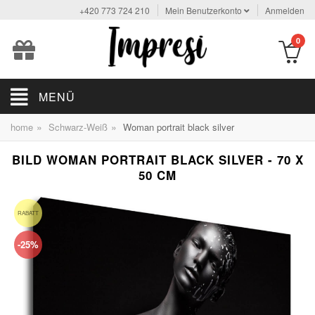
+420 773 724 210
Mein Benutzerkonto
Anmelden
0
MENÜ
»
»
home
Schwarz-Weiß
Woman portrait black silver
BILD WOMAN PORTRAIT BLACK SILVER - 70 X
50 CM
RABATT
-25%