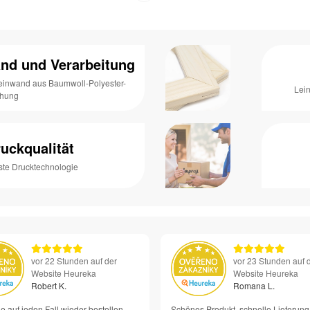
nd und Verarbeitung
Leinwand aus Baumwoll-Polyester-
Lei
chung
uckqualität
ste Drucktechnologie
vor 22 Stunden auf der
vor 23 Stunden auf 
Website Heureka
Website Heureka
Robert K.
Romana L.
e auf jeden Fall wieder bestellen –
Schönes Produkt, schnelle Lieferung