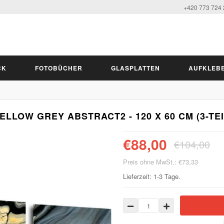
+420 773 724
CK
FOTOBÜCHER
GLASPLATTEN
AUFKLEB
ELLOW GREY ABSTRACT2 - 120 X 60 CM (3-TE
€88,00
€104,00
Preis ohne MwSt.: €73,33
Lieferzeit: 1-3 Tage.