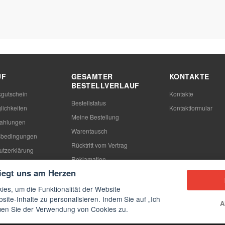
UF
GESAMTER
KONTAKTE
BESTELLVERLAUF
gutschein
Kontakte
Bestellstatus
lichkeiten
Kontaktformular
Meine Bestellung
Zahlungen
Warentausch
sbedingungen
Rücktritt vom Vertrag
utzerklärung
Reklamation
n
liegt uns am Herzen
ies, um die Funktionalität der Website
site-Inhalte zu personalisieren. Indem Sie auf „Ich
A
mmen Sie der Verwendung von Cookies zu.