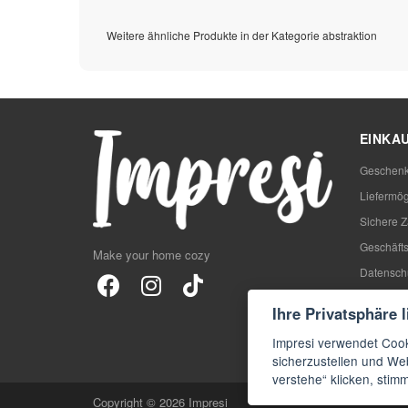
Weitere ähnliche Produkte in der Kategorie abstraktion
EINKA
Geschenk
Liefermög
Sichere 
Geschäft
Make your home cozy
Datensch
Rezensio
Ihre Privatsphäre 
Blog
Impresi verwendet Cook
FAQs
sicherzustellen und Web
verstehe“ klicken, sti
Copyright © 2026 Impresi