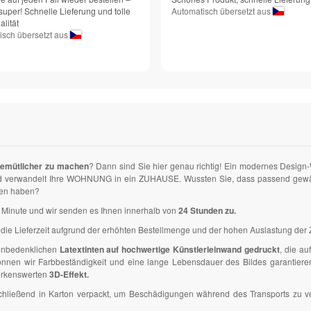
super! Schnelle Lieferung und tolle
Automatisch übersetzt aus
lität
isch übersetzt aus
gemütlicher zu machen
? Dann sind Sie hier genau richtig! Ein modernes Design
und verwandelt Ihre WOHNUNG in ein ZUHAUSE. Wussten Sie, dass passend gewähl
den haben?
ner Minute und wir senden es Ihnen innerhalb von
24 Stunden zu.
die Lieferzeit aufgrund der erhöhten Bestellmenge und der hohen Auslastung der Z
 unbedenklichen
Latextinten auf hochwertige Künstlerleinwand gedruckt
, die a
en wir Farbbeständigkeit und eine lange Lebensdauer des Bildes garantieren. D
erkenswerten
3D-Effekt.
anschließend in Karton verpackt, um Beschädigungen während des Transports zu 