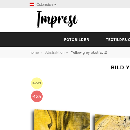
Österreich
FOTOBILDER
TEXTILDRU
»
»
home
Abstraktion
Yellow grey abstract2
BILD Y
RABATT
-15%