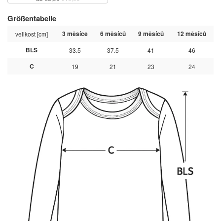
Größentabelle
3 měsíce
6 měsíců
9 měsíců
12 měsíců
velikost [cm]
BLS
33.5
37.5
41
46
C
19
21
23
24