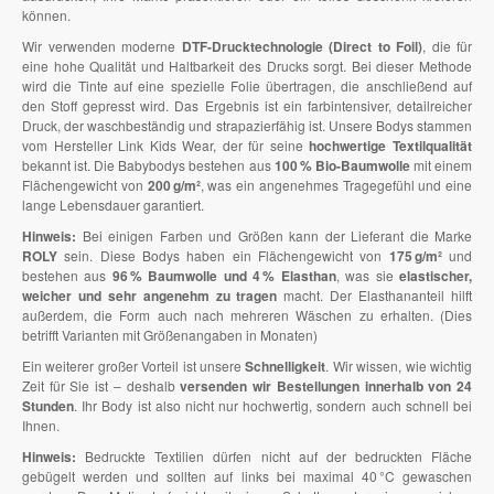
können.
Wir verwenden moderne
DTF-Drucktechnologie (Direct to Foil)
, die für
eine hohe Qualität und Haltbarkeit des Drucks sorgt. Bei dieser Methode
wird die Tinte auf eine spezielle Folie übertragen, die anschließend auf
den Stoff gepresst wird. Das Ergebnis ist ein farbintensiver, detailreicher
Druck, der waschbeständig und strapazierfähig ist. Unsere Bodys stammen
vom Hersteller Link Kids Wear, der für seine
hochwertige Textilqualität
bekannt ist. Die Babybodys bestehen aus
100 % Bio-Baumwolle
mit einem
Flächengewicht von
200 g/m²
, was ein angenehmes Tragegefühl und eine
lange Lebensdauer garantiert.
Hinweis:
Bei einigen Farben und Größen kann der Lieferant die Marke
ROLY
sein. Diese Bodys haben ein Flächengewicht von
175 g/m²
und
bestehen aus
96 % Baumwolle und 4 % Elasthan
, was sie
elastischer,
weicher und sehr angenehm zu tragen
macht. Der Elasthananteil hilft
außerdem, die Form auch nach mehreren Wäschen zu erhalten. (Dies
betrifft Varianten mit Größenangaben in Monaten)
Ein weiterer großer Vorteil ist unsere
Schnelligkeit
. Wir wissen, wie wichtig
Zeit für Sie ist – deshalb
versenden wir Bestellungen innerhalb von 24
Stunden
. Ihr Body ist also nicht nur hochwertig, sondern auch schnell bei
Ihnen.
Hinweis:
Bedruckte Textilien dürfen nicht auf der bedruckten Fläche
gebügelt werden und sollten auf links bei maximal 40 °C gewaschen