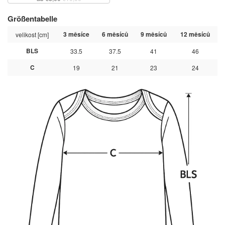
Größentabelle
3 měsíce
6 měsíců
9 měsíců
12 měsíců
velikost [cm]
BLS
33.5
37.5
41
46
C
19
21
23
24