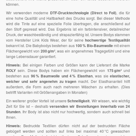
können.
Wir verwenden moderne
DTF-Drucktechnologie (Direct to Foil)
, die für
eine hohe Qualität und Haltbarkeit des Drucks sorgt. Bei dieser Methode
wird die Tinte auf eine spezielle Folie übertragen, die anschließend auf
den Stoff gepresst wird. Das Ergebnis ist ein farbintensiver, detailreicher
Druck, der waschbeständig und strapazierfähig ist. Unsere Bodys stammen
vom Hersteller Link Kids Wear, der für seine
hochwertige Textilqualität
bekannt ist. Die Babybodys bestehen aus
100 % Bio-Baumwolle
mit einem
Flächengewicht von
200 g/m²
, was ein angenehmes Tragegefühl und eine
lange Lebensdauer garantiert.
Hinweis:
Bei einigen Farben und Größen kann der Lieferant die Marke
ROLY
sein. Diese Bodys haben ein Flächengewicht von
175 g/m²
und
bestehen aus
96 % Baumwolle und 4 % Elasthan
, was sie
elastischer,
weicher und sehr angenehm zu tragen
macht. Der Elasthananteil hilft
außerdem, die Form auch nach mehreren Wäschen zu erhalten. (Dies
betrifft Varianten mit Größenangaben in Monaten)
Ein weiterer großer Vorteil ist unsere
Schnelligkeit
. Wir wissen, wie wichtig
Zeit für Sie ist – deshalb
versenden wir Bestellungen innerhalb von 24
Stunden
. Ihr Body ist also nicht nur hochwertig, sondern auch schnell bei
Ihnen.
Hinweis:
Bedruckte Textilien dürfen nicht auf der bedruckten Fläche
gebügelt werden und sollten auf links bei maximal 40 °C gewaschen