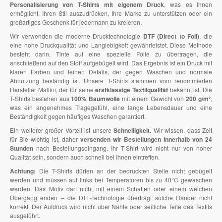
Personalisierung von T-Shirts mit eigenem Druck
, was es Ihnen
ermöglicht, Ihren Stil auszudrücken, Ihre Marke zu unterstützen oder ein
großartiges Geschenk für jedermann zu kreieren.
Wir verwenden die moderne Drucktechnologie
DTF (Direct to Foil)
, die
eine hohe Druckqualität und Langlebigkeit gewährleistet. Diese Methode
besteht darin, Tinte auf eine spezielle Folie zu übertragen, die
anschließend auf den Stoff aufgebügelt wird. Das Ergebnis ist ein Druck mit
klaren Farben und feinen Details, der gegen Waschen und normale
Abnutzung beständig ist. Unsere T-Shirts stammen vom renommierten
Hersteller Malfini, der für seine
erstklassige Textilqualität
bekannt ist. Die
T-Shirts bestehen aus
100% Baumwolle
mit einem Gewicht von
200 g/m²
,
was ein angenehmes Tragegefühl, eine lange Lebensdauer und eine
Beständigkeit gegen häufiges Waschen garantiert.
Ein weiterer großer Vorteil ist unsere
Schnelligkeit
. Wir wissen, dass Zeit
für Sie wichtig ist, daher
versenden wir Bestellungen innerhalb von 24
Stunden
nach Bestellungseingang. Ihr T-Shirt wird nicht nur von hoher
Qualität sein, sondern auch schnell bei Ihnen eintreffen.
Achtung:
Die T-Shirts dürfen an der bedruckten Stelle nicht gebügelt
werden und müssen auf links bei Temperaturen bis zu 40°C gewaschen
werden. Das Motiv darf nicht mit einem Schatten oder einem weichen
Übergang enden – die DTF-Technologie überträgt solche Ränder nicht
korrekt. Der Aufdruck wird nicht über Nähte oder seitliche Teile des Textils
ausgeführt.