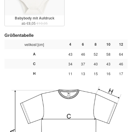
Babybody mit Aufdruck
ab €8,05
€10,05
Größentabelle
4
6
8
10
12
velikost [cm]
A
43
46
52
58
64
C
34
37
40
43
46
H
11
13
15
16
17