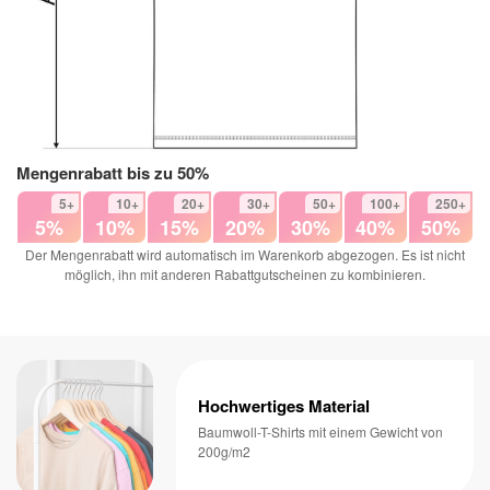
Mengenrabatt bis zu 50%
5+
10+
20+
30+
50+
100+
250+
5%
10%
15%
20%
30%
40%
50%
Der Mengenrabatt wird automatisch im Warenkorb abgezogen. Es ist nicht
möglich, ihn mit anderen Rabattgutscheinen zu kombinieren.
Hochwertiges Material
Baumwoll-T-Shirts mit einem Gewicht von
200g/m2