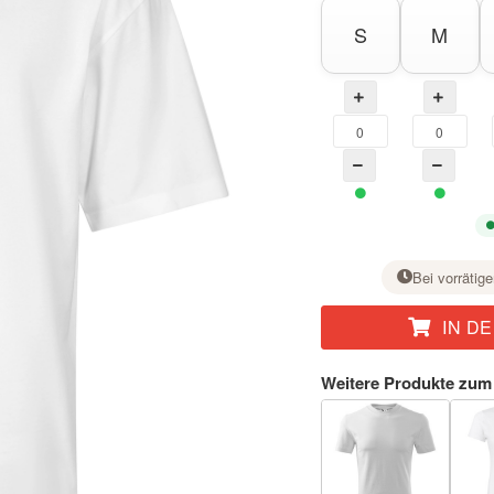
S
M
Bei vorrätige
IN D
Stellen Sie bei der gewünschten Größe mit der Taste + die Stückzahl ein.
Weitere Produkte zum