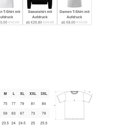
 T-Shirt mit
Sweatshirt mit
Damen T-Shirt mit
ufdruck
Aufdruck
Aufdruck
10,00
€12,00
ab €26,80
€34,80
ab €8,00
€10,00
M
L
XL
XXL
3XL
75
77
79
81
84
59
63
67
73
79
23.5
24
24.5
25
25.5