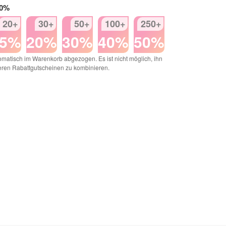
50%
20+
30+
50+
100+
250+
15%
20%
30%
40%
50%
matisch im Warenkorb abgezogen. Es ist nicht möglich, ihn
eren Rabattgutscheinen zu kombinieren.