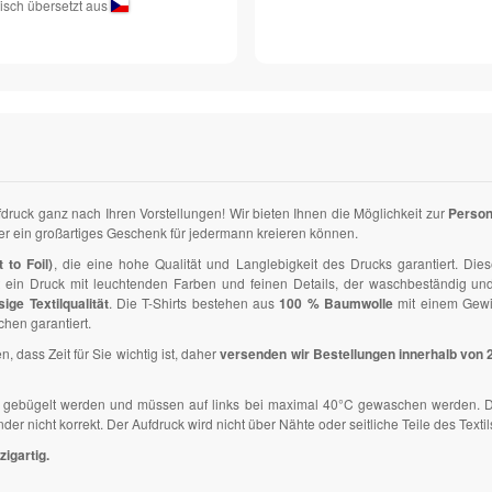
isch übersetzt aus
ufdruck ganz nach Ihren Vorstellungen! Wir bieten Ihnen die Möglichkeit zur
Person
der ein großartiges Geschenk für jedermann kreieren können.
 to Foil)
, die eine hohe Qualität und Langlebigkeit des Drucks garantiert. Dies
t ein Druck mit leuchtenden Farben und feinen Details, der waschbeständig und
sige Textilqualität
. Die T-Shirts bestehen aus
100 % Baumwolle
mit einem Gew
hen garantiert.
n, dass Zeit für Sie wichtig ist, daher
versenden wir Bestellungen innerhalb von 
lle gebügelt werden und müssen auf links bei maximal 40°C gewaschen werden. D
 nicht korrekt. Der Aufdruck wird nicht über Nähte oder seitliche Teile des Textil
zigartig.