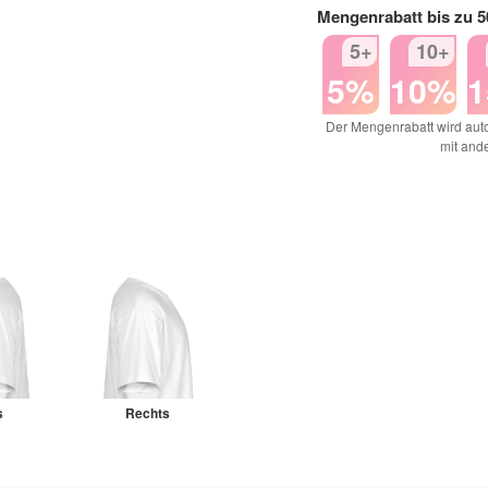
Mengenrabatt bis zu 
5+
10+
5%
10%
Der Mengenrabatt wird auto
mit and
s
Rechts