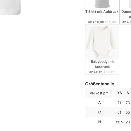
T-Shirt mit Aufdruck
Damen
A
ab €10,00
€12,00
ab €
Babybody mit
Aufdruck
ab €8,05
€10,05
Größentabelle
XS
S
velikost [cm]
A
71
73
C
51
55
H
22.5
23