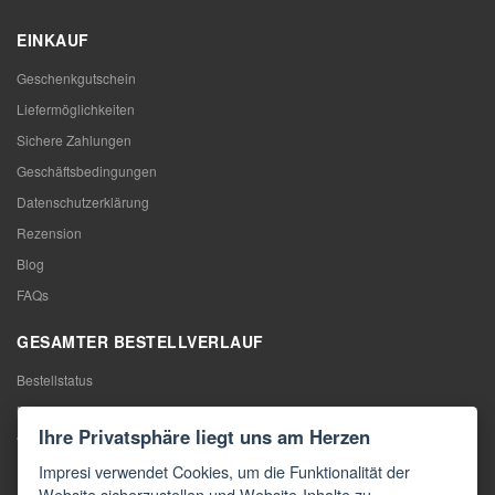
EINKAUF
Geschenkgutschein
Liefermöglichkeiten
Sichere Zahlungen
Geschäftsbedingungen
Datenschutzerklärung
Rezension
Blog
FAQs
GESAMTER BESTELLVERLAUF
Bestellstatus
Meine Bestellung
Ihre Privatsphäre liegt uns am Herzen
Warentausch
Impresi verwendet Cookies, um die Funktionalität der
Rücktritt vom Vertrag
Website sicherzustellen und Website-Inhalte zu