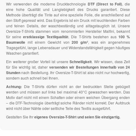
Wir verwenden die moderne Drucktechnologie
DTF (Direct to Foil)
, die
eine hohe Qualität und Langlebigkeit des Drucks garantiert. Diese
Methode überträgt die Tinte auf eine spezielle Folie, die anschließend auf
den Stoff gepresst wird. Das Ergebnis ist ein Druck mit leuchtenden Farben
und feinen Details, der waschbeständig und alltagstauglich ist. Unsere
Oversize-T-Shirts stammen vom renommierten Hersteller Malfini, bekannt
für seine
erstklassige Textilqualität
. Die T-Shirts bestehen aus
100 %
Baumwolle
mit einem Gewicht von
200 g/m²
, was ein angenehmes
Tragegefühl, lange Lebensdauer und Widerstandsfähigkeit gegen häufiges
Waschen garantiert.
Ein weiterer großer Vorteil ist unsere
Schnelligkeit
. Wir wissen, dass Zeit
für Sie wichtig ist, daher
versenden wir Bestellungen innerhalb von 24
Stunden
nach Bestellung. Ihr Oversize-T-Shirt ist also nicht nur hochwertig,
sondern auch schnell bei Ihnen.
Achtung:
Die T-Shirts dürfen nicht an der bedruckten Stelle gebügelt
werden und müssen auf links bei maximal 40°C gewaschen werden. Das
Motiv darf nicht mit einem Schatten oder einem weichen Übergang enden
– die DTF-Technologie überträgt solche Ränder nicht korrekt. Der Aufdruck
wird nicht über Nähte oder seitliche Teile des Textils ausgeführt.
Gestalten Sie Ihr
eigenes Oversize-T-Shirt und seien Sie einzigartig.