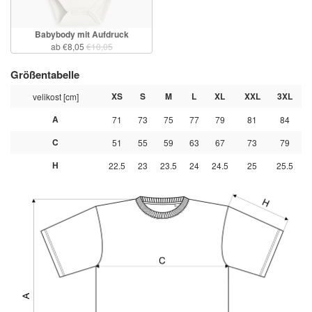
Babybody mit Aufdruck
ab €8,05
€10,05
Größentabelle
XS
S
M
L
XL
XXL
3XL
velikost [cm]
A
71
73
75
77
79
81
84
C
51
55
59
63
67
73
79
H
22.5
23
23.5
24
24.5
25
25.5