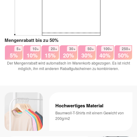
Mengenrabatt bis zu 50%
5+
10+
20+
30+
50+
100+
250+
5%
10%
15%
20%
30%
40%
50%
Der Mengenrabatt wird automatisch im Warenkorb abgezogen. Es ist nicht
möglich, ihn mit anderen Rabattgutscheinen zu kombinieren.
Hochwertiges Material
Baumwoll-T-Shirts mit einem Gewicht von
200g/m2