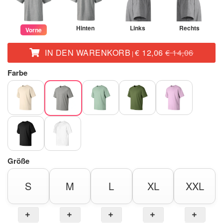
Hinten
Links
Rechts
Vorne
IN DEN WARENKORB
€ 12,06
€ 14,06
|
Farbe
Größe
S
M
L
XL
XXL