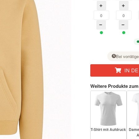
Bei vorrätige
IN D
Stellen Sie bei der gewünschten Größe mit der Taste + die Stückzahl ein.
Weitere Produkte zum
T-Shirt mit Aufdruck
Damen
A