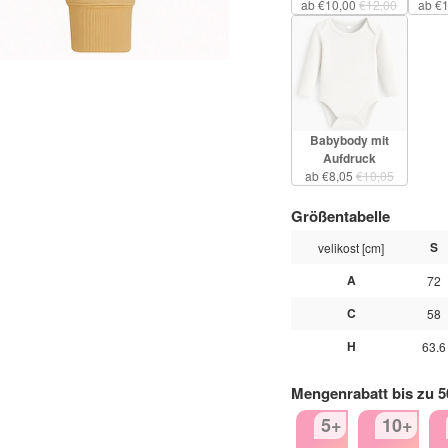
ab €10,00
€12,00
ab €
Babybody mit
Aufdruck
ab €8,05
€10,05
Größentabelle
S
velikost [cm]
A
72
C
58
H
63.6
Mengenrabatt bis zu 
5+
10+