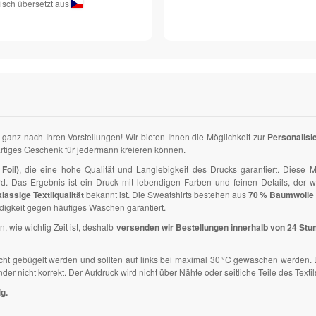
isch übersetzt aus
k ganz nach Ihren Vorstellungen! Wir bieten Ihnen die Möglichkeit zur
Personalisi
ßartiges Geschenk für jedermann kreieren können.
Foil)
, die eine hohe Qualität und Langlebigkeit des Drucks garantiert. Diese M
ird. Das Ergebnis ist ein Druck mit lebendigen Farben und feinen Details, der 
klassige Textilqualität
bekannt ist. Die Sweatshirts bestehen aus
70 % Baumwolle 
igkeit gegen häufiges Waschen garantiert.
n, wie wichtig Zeit ist, deshalb
versenden wir Bestellungen innerhalb von 24 Stu
icht gebügelt werden und sollten auf links bei maximal 30 °C gewaschen werden.
 nicht korrekt. Der Aufdruck wird nicht über Nähte oder seitliche Teile des Textil
g.