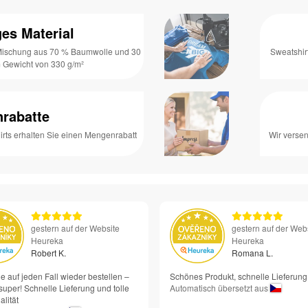
es Material
 Mischung aus 70 % Baumwolle und 30
Sweatshir
m Gewicht von 330 g/m²
rabatte
rts erhalten Sie einen Mengenrabatt
Wir verse
gestern auf der Website
gestern auf der Web
Heureka
Heureka
Robert K.
Romana L.
e auf jeden Fall wieder bestellen –
Schönes Produkt, schnelle Lieferung
super! Schnelle Lieferung und tolle
Automatisch übersetzt aus
lität