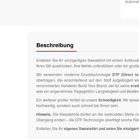
Automat
Beschreibung
Erstellen Sie Ihr einzigartiges Sweatshirt mit einem Aufdruc
Ihren Stil ausdrücken, Ihre Marke unterstützen oder ein gro
Wir verwenden moderne Drucktechnologie
DTF (Direct to 
übertragen, die anschließend auf den Stoff aufgebügelt w
renommierten Hersteller Build Your Brand, der für seine
erst
was ein angenehmes Tragegefühl, Langlebigkeit und Beständ
Ein weiterer großer Vorteil ist unsere
Schnelligkeit
. Wir wisse
hochwertig, sondern auch schnell bei Ihnen sein.
Hinweis:
Die Sweatshirts dürfen an der bedruckten Stelle n
Übergang enden – die DTF-Technologie überträgt solche Ränder
Erstellen Sie Ihr
eigenes Sweatshirt und seien Sie einzigarti