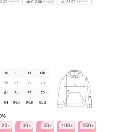
10,00
€12,00
ab €12,06
€14,06
ab €8,00
€10,00
M
L
XL
XXL
73
75
77
79
61
64
67
70
64
64.4
64.8
65.2
50%
20+
30+
50+
100+
250+