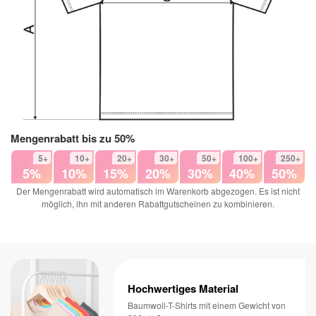
Mengenrabatt bis zu 50%
5+
10+
20+
30+
50+
100+
250+
5%
10%
15%
20%
30%
40%
50%
Der Mengenrabatt wird automatisch im Warenkorb abgezogen. Es ist nicht
möglich, ihn mit anderen Rabattgutscheinen zu kombinieren.
Hochwertiges Material
Baumwoll-T-Shirts mit einem Gewicht von