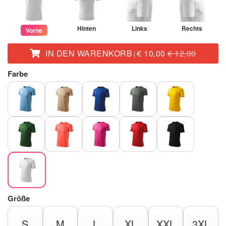
Hinten
Links
Rechts
Vorne
IN DEN WARENKORB
€ 10,00
€ 12,00
|
Farbe
Größe
S
M
L
XL
XXL
3XL