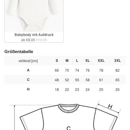
Babybody mit Aufdruck
ab €8,05
€10,05
Größentabelle
S
M
L
XL
XXL
3XL
velikost [cm]
A
66
70
74
76
78
82
C
48
52
55
58
61
65
H
18
22
23
24
25
26