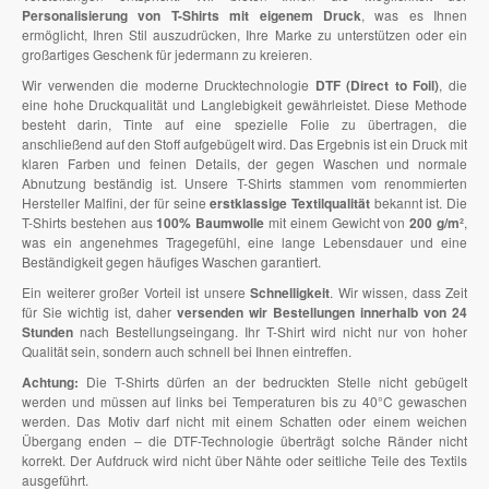
Personalisierung von T-Shirts mit eigenem Druck
, was es Ihnen
ermöglicht, Ihren Stil auszudrücken, Ihre Marke zu unterstützen oder ein
großartiges Geschenk für jedermann zu kreieren.
Wir verwenden die moderne Drucktechnologie
DTF (Direct to Foil)
, die
eine hohe Druckqualität und Langlebigkeit gewährleistet. Diese Methode
besteht darin, Tinte auf eine spezielle Folie zu übertragen, die
anschließend auf den Stoff aufgebügelt wird. Das Ergebnis ist ein Druck mit
klaren Farben und feinen Details, der gegen Waschen und normale
Abnutzung beständig ist. Unsere T-Shirts stammen vom renommierten
Hersteller Malfini, der für seine
erstklassige Textilqualität
bekannt ist. Die
T-Shirts bestehen aus
100% Baumwolle
mit einem Gewicht von
200 g/m²
,
was ein angenehmes Tragegefühl, eine lange Lebensdauer und eine
Beständigkeit gegen häufiges Waschen garantiert.
Ein weiterer großer Vorteil ist unsere
Schnelligkeit
. Wir wissen, dass Zeit
für Sie wichtig ist, daher
versenden wir Bestellungen innerhalb von 24
Stunden
nach Bestellungseingang. Ihr T-Shirt wird nicht nur von hoher
Qualität sein, sondern auch schnell bei Ihnen eintreffen.
Achtung:
Die T-Shirts dürfen an der bedruckten Stelle nicht gebügelt
werden und müssen auf links bei Temperaturen bis zu 40°C gewaschen
werden. Das Motiv darf nicht mit einem Schatten oder einem weichen
Übergang enden – die DTF-Technologie überträgt solche Ränder nicht
korrekt. Der Aufdruck wird nicht über Nähte oder seitliche Teile des Textils
ausgeführt.