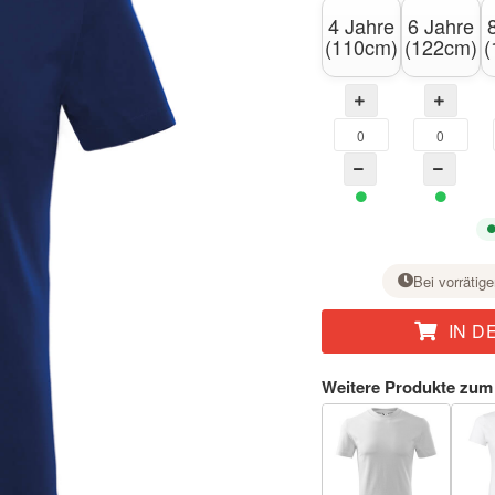
4 Jahre
6 Jahre
(110cm)
(122cm)
(
Bei vorrätige
IN D
Stellen Sie bei der gewünschten Größe mit der Taste + die Stückzahl ein.
Weitere Produkte zum