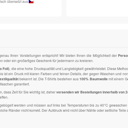
isch übersetzt aus
 genau Ihren Vorstellungen entspricht! Wir bieten Ihnen die Möglichkeit der
Perso
zen oder ein großartiges Geschenk für jedermann zu kreieren.
o Foil)
, die eine hohe Druckqualität und Langlebigkeit gewährleistet. Diese Methode
nis ist ein Druck mit klaren Farben und feinen Details, der gegen Waschen und n
extilqualität
bekannt ist. Die T-Shirts bestehen aus
100% Baumwolle
mit einem G
aschen garantiert.
n, dass Zeit für Sie wichtig ist, daher
versenden wir Bestellungen innerhalb von 
effen.
ht gebügelt werden und müssen auf links bei Temperaturen bis zu 40°C gewaschen 
e Ränder nicht korrekt. Der Aufdruck wird nicht über Nähte oder seitliche Teile d