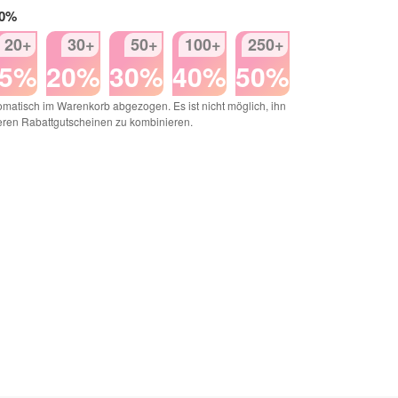
50%
20+
30+
50+
100+
250+
15%
20%
30%
40%
50%
matisch im Warenkorb abgezogen. Es ist nicht möglich, ihn
eren Rabattgutscheinen zu kombinieren.