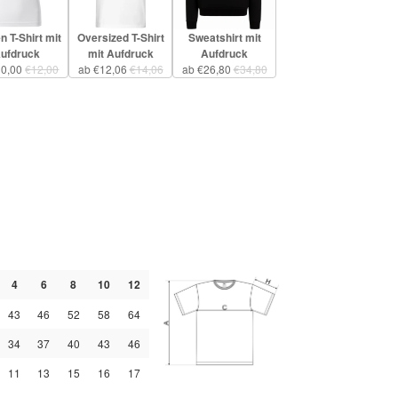
 T-Shirt mit
Oversized T-Shirt
Sweatshirt mit
ufdruck
mit Aufdruck
Aufdruck
10,00
€12,00
ab €12,06
€14,06
ab €26,80
€34,80
4
6
8
10
12
43
46
52
58
64
34
37
40
43
46
11
13
15
16
17