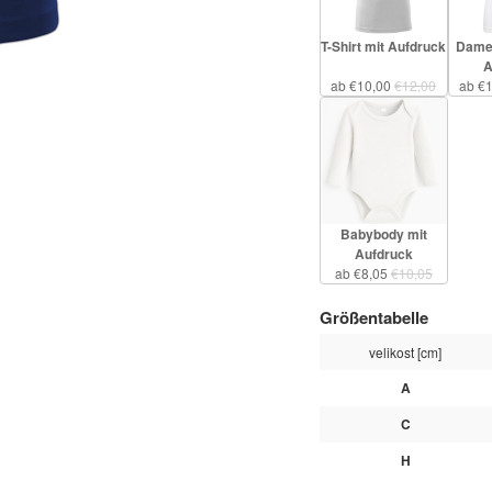
T-Shirt mit Aufdruck
Damen
A
ab €10,00
€12,00
ab €
Babybody mit
Aufdruck
ab €8,05
€10,05
Größentabelle
velikost [cm]
A
C
H