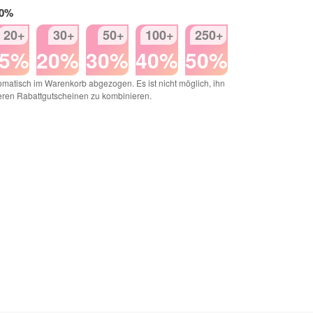
50%
20+
30+
50+
100+
250+
15%
20%
30%
40%
50%
matisch im Warenkorb abgezogen. Es ist nicht möglich, ihn
eren Rabattgutscheinen zu kombinieren.