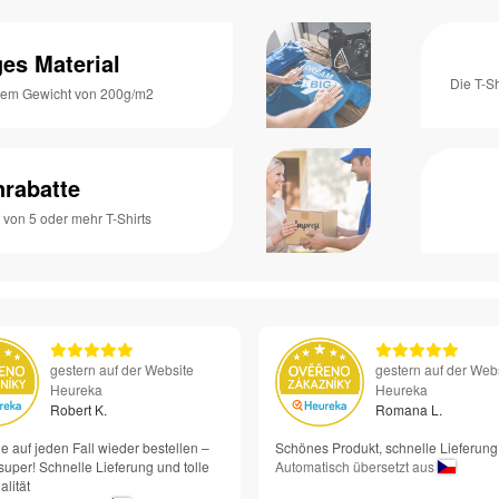
es Material
Die T-S
inem Gewicht von 200g/m2
rabatte
von 5 oder mehr T-Shirts
gestern auf der Website
gestern auf der Web
Heureka
Heureka
Robert K.
Romana L.
e auf jeden Fall wieder bestellen –
Schönes Produkt, schnelle Lieferung
super! Schnelle Lieferung und tolle
Automatisch übersetzt aus
lität