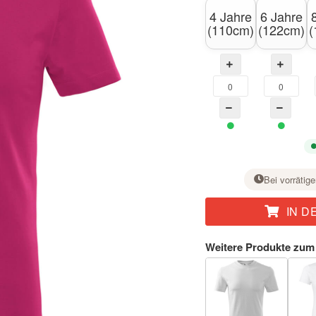
4 Jahre
6 Jahre
(110cm)
(122cm)
(
Bei vorrätige
IN D
Stellen Sie bei der gewünschten Größe mit der Taste + die Stückzahl ein.
Weitere Produkte zum