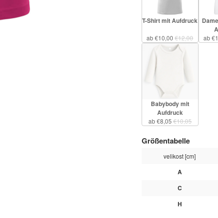
T-Shirt mit Aufdruck
Damen
A
ab €10,00
€12,00
ab €
Babybody mit
Aufdruck
ab €8,05
€10,05
Größentabelle
velikost [cm]
A
C
H