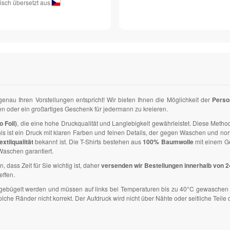
isch übersetzt aus
 genau Ihren Vorstellungen entspricht! Wir bieten Ihnen die Möglichkeit der
Perso
zen oder ein großartiges Geschenk für jedermann zu kreieren.
o Foil)
, die eine hohe Druckqualität und Langlebigkeit gewährleistet. Diese Methode
nis ist ein Druck mit klaren Farben und feinen Details, der gegen Waschen und n
extilqualität
bekannt ist. Die T-Shirts bestehen aus
100% Baumwolle
mit einem G
aschen garantiert.
n, dass Zeit für Sie wichtig ist, daher
versenden wir Bestellungen innerhalb von 
effen.
ht gebügelt werden und müssen auf links bei Temperaturen bis zu 40°C gewaschen 
e Ränder nicht korrekt. Der Aufdruck wird nicht über Nähte oder seitliche Teile d