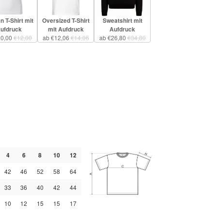
 T-Shirt mit
Oversized T-Shirt
Sweatshirt mit
ufdruck
mit Aufdruck
Aufdruck
10,00
€12,00
ab €12,06
€14,06
ab €26,80
€34,80
4
6
8
10
12
42
46
52
58
64
33
36
40
42
44
10
12
15
15
17