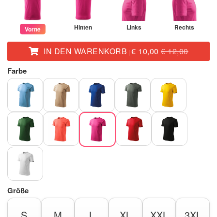
Hinten
Links
Rechts
Vorne
IN DEN WARENKORB
€ 10,00
€ 12,00
|
Farbe
Größe
S
M
L
XL
XXL
3XL