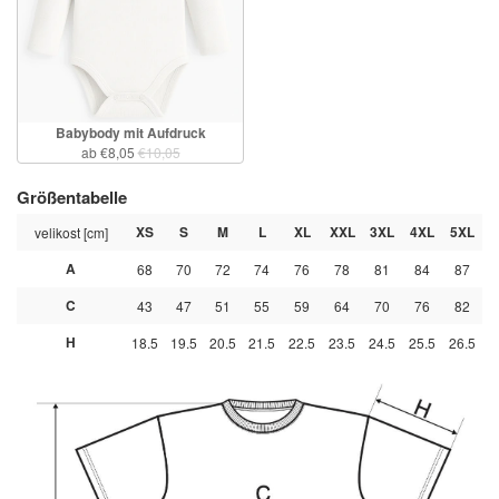
Babybody mit Aufdruck
ab €8,05
€10,05
Größentabelle
XS
S
M
L
XL
XXL
3XL
4XL
5XL
velikost [cm]
A
68
70
72
74
76
78
81
84
87
C
43
47
51
55
59
64
70
76
82
H
18.5
19.5
20.5
21.5
22.5
23.5
24.5
25.5
26.5