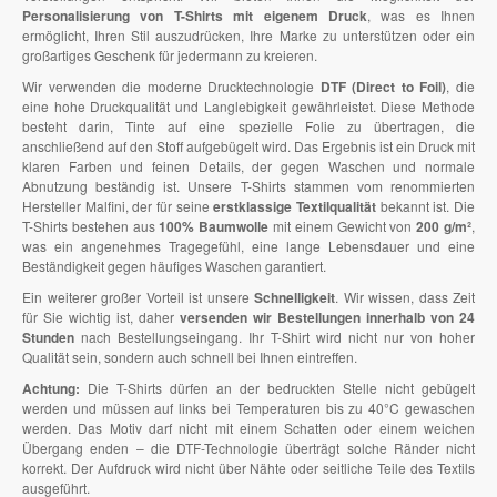
Personalisierung von T-Shirts mit eigenem Druck
, was es Ihnen
ermöglicht, Ihren Stil auszudrücken, Ihre Marke zu unterstützen oder ein
großartiges Geschenk für jedermann zu kreieren.
Wir verwenden die moderne Drucktechnologie
DTF (Direct to Foil)
, die
eine hohe Druckqualität und Langlebigkeit gewährleistet. Diese Methode
besteht darin, Tinte auf eine spezielle Folie zu übertragen, die
anschließend auf den Stoff aufgebügelt wird. Das Ergebnis ist ein Druck mit
klaren Farben und feinen Details, der gegen Waschen und normale
Abnutzung beständig ist. Unsere T-Shirts stammen vom renommierten
Hersteller Malfini, der für seine
erstklassige Textilqualität
bekannt ist. Die
T-Shirts bestehen aus
100% Baumwolle
mit einem Gewicht von
200 g/m²
,
was ein angenehmes Tragegefühl, eine lange Lebensdauer und eine
Beständigkeit gegen häufiges Waschen garantiert.
Ein weiterer großer Vorteil ist unsere
Schnelligkeit
. Wir wissen, dass Zeit
für Sie wichtig ist, daher
versenden wir Bestellungen innerhalb von 24
Stunden
nach Bestellungseingang. Ihr T-Shirt wird nicht nur von hoher
Qualität sein, sondern auch schnell bei Ihnen eintreffen.
Achtung:
Die T-Shirts dürfen an der bedruckten Stelle nicht gebügelt
werden und müssen auf links bei Temperaturen bis zu 40°C gewaschen
werden. Das Motiv darf nicht mit einem Schatten oder einem weichen
Übergang enden – die DTF-Technologie überträgt solche Ränder nicht
korrekt. Der Aufdruck wird nicht über Nähte oder seitliche Teile des Textils
ausgeführt.