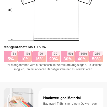
Mengenrabatt bis zu 50%
5+
10+
20+
30+
50+
100+
250+
5%
10%
15%
20%
30%
40%
50%
Der Mengenrabatt wird automatisch im Warenkorb abgezogen. Es ist nicht
möglich, ihn mit anderen Rabattgutscheinen zu kombinieren.
Hochwertiges Material
Baumwoll-T-Shirts mit einem Gewicht von