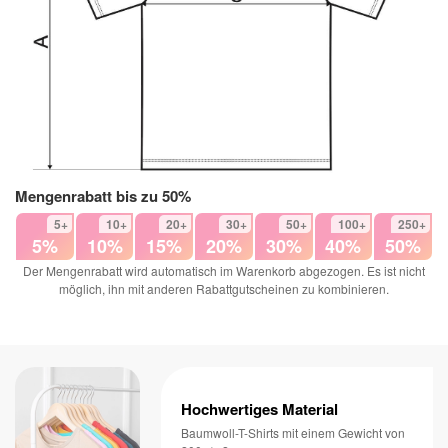
Mengenrabatt bis zu 50%
5+
10+
20+
30+
50+
100+
250+
5%
10%
15%
20%
30%
40%
50%
Der Mengenrabatt wird automatisch im Warenkorb abgezogen. Es ist nicht
möglich, ihn mit anderen Rabattgutscheinen zu kombinieren.
Hochwertiges Material
Baumwoll-T-Shirts mit einem Gewicht von