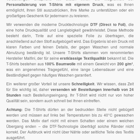
Personalisierung von T-Shirts mit eigenem Druck
, was es Ihnen
ermöglicht, Ihren Stil auszudrücken, Ihre Marke zu unterstützen oder ein
großartiges Geschenk für jedermann zu kreieren.
Wir verwenden die moderne Drucktechnologie
DTF (Direct to Foil)
, die
eine hohe Druckqualität und Langlebigkeit gewährleistet. Diese Methode
besteht darin, Tinte auf eine spezielle Folie zu übertragen, die
anschließend auf den Stoff aufgebügelt wird. Das Ergebnis ist ein Druck mit
klaren Farben und feinen Details, der gegen Waschen und normale
Abnutzung beständig ist. Unsere T-Shirts stammen vom renommierten
Hersteller Malfini, der für seine
erstklassige Textilqualität
bekannt ist. Die
T-Shirts bestehen aus
100% Baumwolle
mit einem Gewicht von
200 g/m²
,
was ein angenehmes Tragegefühl, eine lange Lebensdauer und eine
Beständigkeit gegen häufiges Waschen garantiert.
Ein weiterer großer Vorteil ist unsere
Schnelligkeit
. Wir wissen, dass Zeit
für Sie wichtig ist, daher
versenden wir Bestellungen innerhalb von 24
Stunden
nach Bestellungseingang. Ihr T-Shirt wird nicht nur von hoher
Qualität sein, sondern auch schnell bei Ihnen eintreffen.
Achtung:
Die T-Shirts dürfen an der bedruckten Stelle nicht gebügelt
werden und müssen auf links bei Temperaturen bis zu 40°C gewaschen
werden. Das Motiv darf nicht mit einem Schatten oder einem weichen
Übergang enden – die DTF-Technologie überträgt solche Ränder nicht
korrekt. Der Aufdruck wird nicht über Nähte oder seitliche Teile des Textils
ausgeführt.