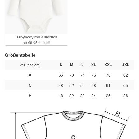
Babybody mit Aufdruck
ab €8,05
€10,05
Größentabelle
S
M
L
XL
XXL
3XL
velikost [cm]
A
66
70
74
76
78
82
C
48
52
55
58
61
65
H
18
22
23
24
25
26