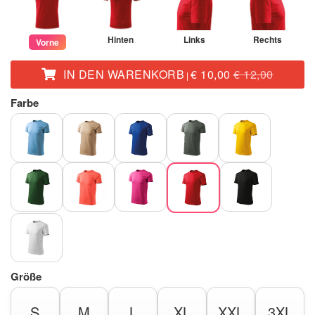
Hinten
Links
Rechts
Vorne
IN DEN WARENKORB
€ 10,00
€ 12,00
|
Farbe
Größe
S
M
L
XL
XXL
3XL