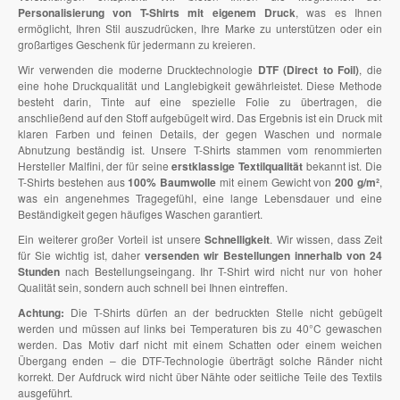
Personalisierung von T-Shirts mit eigenem Druck
, was es Ihnen
ermöglicht, Ihren Stil auszudrücken, Ihre Marke zu unterstützen oder ein
großartiges Geschenk für jedermann zu kreieren.
Wir verwenden die moderne Drucktechnologie
DTF (Direct to Foil)
, die
eine hohe Druckqualität und Langlebigkeit gewährleistet. Diese Methode
besteht darin, Tinte auf eine spezielle Folie zu übertragen, die
anschließend auf den Stoff aufgebügelt wird. Das Ergebnis ist ein Druck mit
klaren Farben und feinen Details, der gegen Waschen und normale
Abnutzung beständig ist. Unsere T-Shirts stammen vom renommierten
Hersteller Malfini, der für seine
erstklassige Textilqualität
bekannt ist. Die
T-Shirts bestehen aus
100% Baumwolle
mit einem Gewicht von
200 g/m²
,
was ein angenehmes Tragegefühl, eine lange Lebensdauer und eine
Beständigkeit gegen häufiges Waschen garantiert.
Ein weiterer großer Vorteil ist unsere
Schnelligkeit
. Wir wissen, dass Zeit
für Sie wichtig ist, daher
versenden wir Bestellungen innerhalb von 24
Stunden
nach Bestellungseingang. Ihr T-Shirt wird nicht nur von hoher
Qualität sein, sondern auch schnell bei Ihnen eintreffen.
Achtung:
Die T-Shirts dürfen an der bedruckten Stelle nicht gebügelt
werden und müssen auf links bei Temperaturen bis zu 40°C gewaschen
werden. Das Motiv darf nicht mit einem Schatten oder einem weichen
Übergang enden – die DTF-Technologie überträgt solche Ränder nicht
korrekt. Der Aufdruck wird nicht über Nähte oder seitliche Teile des Textils
ausgeführt.