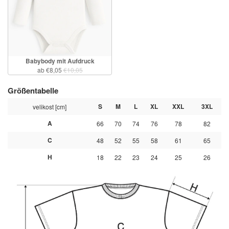
Babybody mit Aufdruck
ab €8,05
€10,05
Größentabelle
S
M
L
XL
XXL
3XL
velikost [cm]
A
66
70
74
76
78
82
C
48
52
55
58
61
65
H
18
22
23
24
25
26