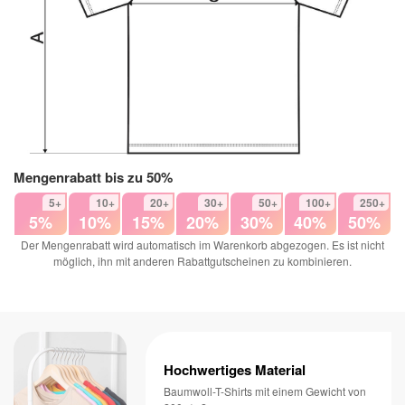
Mengenrabatt bis zu 50%
5+
10+
20+
30+
50+
100+
250+
5%
10%
15%
20%
30%
40%
50%
Der Mengenrabatt wird automatisch im Warenkorb abgezogen. Es ist nicht
möglich, ihn mit anderen Rabattgutscheinen zu kombinieren.
Hochwertiges Material
Baumwoll-T-Shirts mit einem Gewicht von