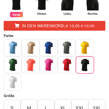
Hinten
Links
Rechts
Vorne
IN DEN WARENKORB
€ 10,00
€ 12,00
|
Farbe
Größe
S
M
L
XL
XXL
3XL