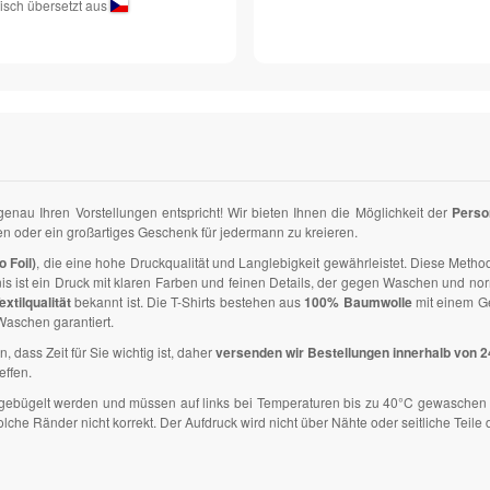
isch übersetzt aus
 genau Ihren Vorstellungen entspricht! Wir bieten Ihnen die Möglichkeit der
Perso
zen oder ein großartiges Geschenk für jedermann zu kreieren.
o Foil)
, die eine hohe Druckqualität und Langlebigkeit gewährleistet. Diese Methode
nis ist ein Druck mit klaren Farben und feinen Details, der gegen Waschen und n
extilqualität
bekannt ist. Die T-Shirts bestehen aus
100% Baumwolle
mit einem G
aschen garantiert.
n, dass Zeit für Sie wichtig ist, daher
versenden wir Bestellungen innerhalb von 
effen.
ht gebügelt werden und müssen auf links bei Temperaturen bis zu 40°C gewaschen 
e Ränder nicht korrekt. Der Aufdruck wird nicht über Nähte oder seitliche Teile d