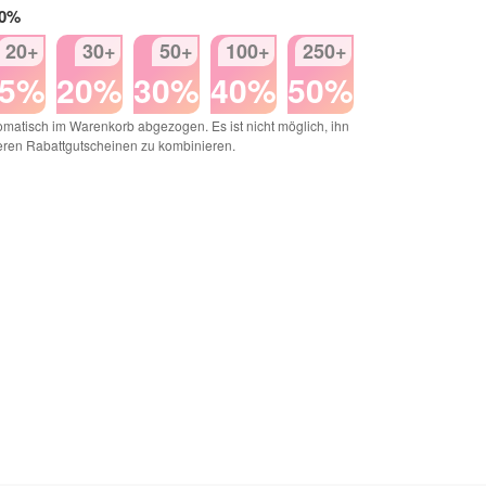
50%
20+
30+
50+
100+
250+
15%
20%
30%
40%
50%
matisch im Warenkorb abgezogen. Es ist nicht möglich, ihn
eren Rabattgutscheinen zu kombinieren.