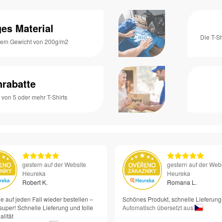
es Material
Die T-S
inem Gewicht von 200g/m2
rabatte
von 5 oder mehr T-Shirts
gestern auf der Website
gestern auf der Web
Heureka
Heureka
Robert K.
Romana L.
e auf jeden Fall wieder bestellen –
Schönes Produkt, schnelle Lieferung
super! Schnelle Lieferung und tolle
Automatisch übersetzt aus
lität