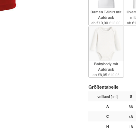
Damen T-Shirt mit
Overs
Aufdruck
mit
ab €10,00
€12,00
ab €
Babybody mit
Aufdruck
ab €8,05
€10,05
Größentabelle
S
velikost [cm]
A
66
C
48
H
18