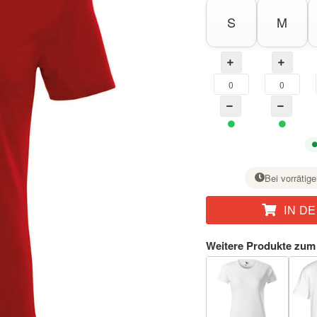
S
M
Bei vorrätige
IN D
Stellen Sie bei der gewünschten Größe mit der Taste + die Stückzahl ein.
Weitere Produkte zum