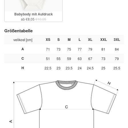
Babybody mit Aufdruck
ab €8,05
€10,05
Größentabelle
XS
S
M
L
XL
XXL
3XL
velikost [cm]
A
71
73
75
77
79
81
84
C
51
55
59
63
67
73
79
H
22.5
23
23.5
24
24.5
25
25.5