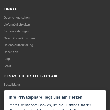
EINKAUF
Geschenkgutschein
Liefermöglichkeiten
Sichere Zahlungen
Geschäftsbedingungen
Datenschutzerklärung
Rezension
Blog
FAQs
GESAMTER BESTELLVERLAUF
Bestellstatus
Meine Bestellung
Ihre Privatsphäre liegt uns am Herzen
Warentausch
Impresi verwendet Cookies, um die Funktionalität der
Rücktritt vom Vertrag
Website sicherzustellen und Website-Inhalte zu