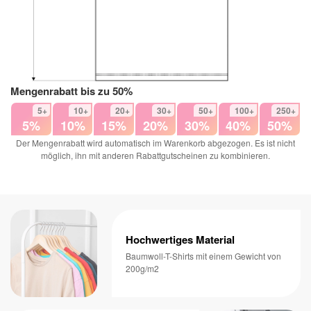
Mengenrabatt bis zu 50%
5+
10+
20+
30+
50+
100+
250+
5%
10%
15%
20%
30%
40%
50%
Der Mengenrabatt wird automatisch im Warenkorb abgezogen. Es ist nicht
möglich, ihn mit anderen Rabattgutscheinen zu kombinieren.
Hochwertiges Material
Baumwoll-T-Shirts mit einem Gewicht von
200g/m2