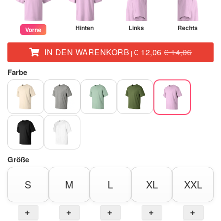
Hinten
Links
Rechts
Vorne
IN DEN WARENKORB
€ 12,06
€ 14,06
|
Farbe
Größe
S
M
L
XL
XXL