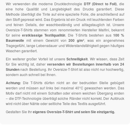
Wir verwenden die moderne Drucktechnologie
DTF (Direct to Foil)
, die
eine hohe Qualität und Langlebigkeit des Drucks garantiert. Diese
Methode überträgt die Tinte auf eine spezielle Folie, die anschließend auf
den Stoff gepresst wird. Das Ergebnis ist ein Druck mit leuchtenden Farben
und feinen Details, der waschbeständig und alltagstauglich ist. Unsere
Oversize-T-Shirts stammen vom renommierten Hersteller Malfini, bekannt
für seine
erstklassige Textilqualität
. Die T-Shirts bestehen aus
100 %
Baumwolle
mit einem Gewicht von
200 g/m²
, was ein angenehmes
Tragegefühl, lange Lebensdauer und Widerstandsfähigkeit gegen häufiges
Waschen garantiert.
Ein weiterer großer Vorteil ist unsere
Schnelligkeit
. Wir wissen, dass Zeit
für Sie wichtig ist, daher
versenden wir Bestellungen innerhalb von 24
Stunden
nach Bestellung. Ihr Oversize-T-Shirt ist also nicht nur hochwertig,
sondern auch schnell bei Ihnen.
Achtung:
Die T-Shirts dürfen nicht an der bedruckten Stelle gebügelt
werden und müssen auf links bei maximal 40°C gewaschen werden. Das
Motiv darf nicht mit einem Schatten oder einem weichen Übergang enden
– die DTF-Technologie überträgt solche Ränder nicht korrekt. Der Aufdruck
wird nicht über Nähte oder seitliche Teile des Textils ausgeführt.
Gestalten Sie Ihr
eigenes Oversize-T-Shirt und seien Sie einzigartig.