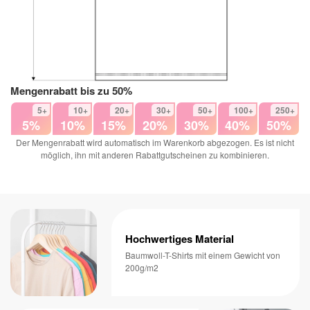
Mengenrabatt bis zu 50%
5+
10+
20+
30+
50+
100+
250+
5%
10%
15%
20%
30%
40%
50%
Der Mengenrabatt wird automatisch im Warenkorb abgezogen. Es ist nicht
möglich, ihn mit anderen Rabattgutscheinen zu kombinieren.
Hochwertiges Material
Baumwoll-T-Shirts mit einem Gewicht von
200g/m2