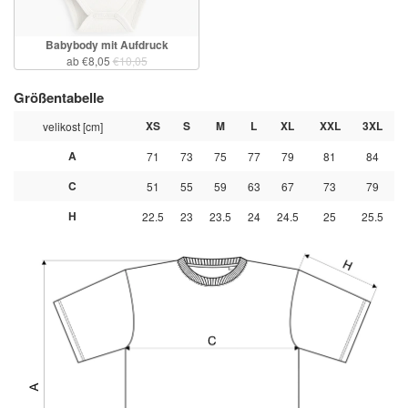
Babybody mit Aufdruck
ab €8,05
€10,05
Größentabelle
XS
S
M
L
XL
XXL
3XL
velikost [cm]
A
71
73
75
77
79
81
84
C
51
55
59
63
67
73
79
H
22.5
23
23.5
24
24.5
25
25.5