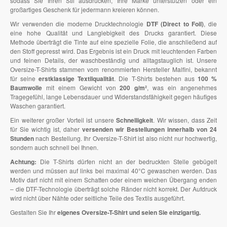
sodass Sie Ihren Stil ausdrücken, Ihre Marke unterstützen oder ein
großartiges Geschenk für jedermann kreieren können.
Wir verwenden die moderne Drucktechnologie
DTF (Direct to Foil)
, die
eine hohe Qualität und Langlebigkeit des Drucks garantiert. Diese
Methode überträgt die Tinte auf eine spezielle Folie, die anschließend auf
den Stoff gepresst wird. Das Ergebnis ist ein Druck mit leuchtenden Farben
und feinen Details, der waschbeständig und alltagstauglich ist. Unsere
Oversize-T-Shirts stammen vom renommierten Hersteller Malfini, bekannt
für seine
erstklassige Textilqualität
. Die T-Shirts bestehen aus
100 %
Baumwolle
mit einem Gewicht von
200 g/m²
, was ein angenehmes
Tragegefühl, lange Lebensdauer und Widerstandsfähigkeit gegen häufiges
Waschen garantiert.
Ein weiterer großer Vorteil ist unsere
Schnelligkeit
. Wir wissen, dass Zeit
für Sie wichtig ist, daher
versenden wir Bestellungen innerhalb von 24
Stunden
nach Bestellung. Ihr Oversize-T-Shirt ist also nicht nur hochwertig,
sondern auch schnell bei Ihnen.
Achtung:
Die T-Shirts dürfen nicht an der bedruckten Stelle gebügelt
werden und müssen auf links bei maximal 40°C gewaschen werden. Das
Motiv darf nicht mit einem Schatten oder einem weichen Übergang enden
– die DTF-Technologie überträgt solche Ränder nicht korrekt. Der Aufdruck
wird nicht über Nähte oder seitliche Teile des Textils ausgeführt.
Gestalten Sie Ihr
eigenes Oversize-T-Shirt und seien Sie einzigartig.