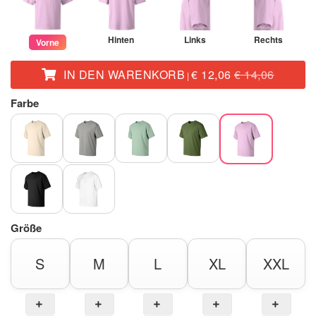
Hinten
Links
Rechts
Vorne
IN DEN WARENKORB
€ 12,06
€ 14,06
|
Farbe
Größe
S
M
L
XL
XXL