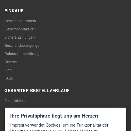
EINKAUF
Geschenkgutschein
Liefermöglichkeiten
Sichere Zahlungen
Geschäftsbedingungen
Datenschutzerklärung
Rezension
Blog
FAQs
GESAMTER BESTELLVERLAUF
Bestellstatus
Meine Bestellung
Ihre Privatsphäre liegt uns am Herzen
Warentausch
Impresi verwendet Cookies, um die Funktionalität der
Rücktritt vom Vertrag
Website sicherzustellen und Website-Inhalte zu