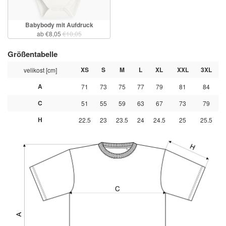
Babybody mit Aufdruck
ab €8,05
€10,05
Größentabelle
XS
S
M
L
XL
XXL
3XL
velikost [cm]
A
71
73
75
77
79
81
84
C
51
55
59
63
67
73
79
H
22.5
23
23.5
24
24.5
25
25.5