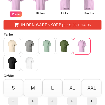
Hinten
Links
Rechts
Vorne
IN DEN WARENKORB
€ 12,06
€ 14,06
|
Farbe
Größe
S
M
L
XL
XXL