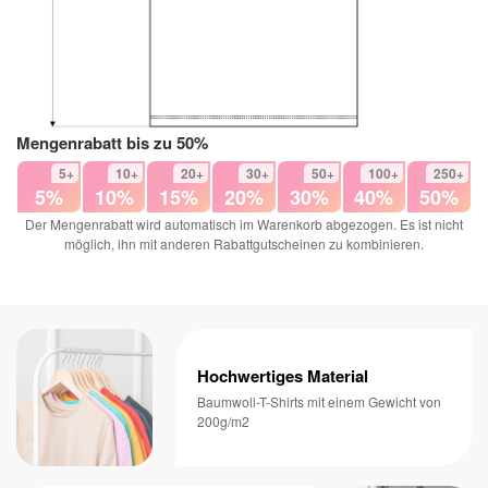
Mengenrabatt bis zu 50%
5+
10+
20+
30+
50+
100+
250+
5%
10%
15%
20%
30%
40%
50%
Der Mengenrabatt wird automatisch im Warenkorb abgezogen. Es ist nicht
möglich, ihn mit anderen Rabattgutscheinen zu kombinieren.
Hochwertiges Material
Baumwoll-T-Shirts mit einem Gewicht von
200g/m2