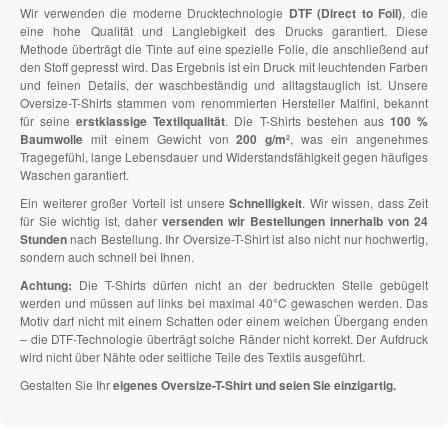
Wir verwenden die moderne Drucktechnologie
DTF (Direct to Foil)
, die
eine hohe Qualität und Langlebigkeit des Drucks garantiert. Diese
Methode überträgt die Tinte auf eine spezielle Folie, die anschließend auf
den Stoff gepresst wird. Das Ergebnis ist ein Druck mit leuchtenden Farben
und feinen Details, der waschbeständig und alltagstauglich ist. Unsere
Oversize-T-Shirts stammen vom renommierten Hersteller Malfini, bekannt
für seine
erstklassige Textilqualität
. Die T-Shirts bestehen aus
100 %
Baumwolle
mit einem Gewicht von
200 g/m²
, was ein angenehmes
Tragegefühl, lange Lebensdauer und Widerstandsfähigkeit gegen häufiges
Waschen garantiert.
Ein weiterer großer Vorteil ist unsere
Schnelligkeit
. Wir wissen, dass Zeit
für Sie wichtig ist, daher
versenden wir Bestellungen innerhalb von 24
Stunden
nach Bestellung. Ihr Oversize-T-Shirt ist also nicht nur hochwertig,
sondern auch schnell bei Ihnen.
Achtung:
Die T-Shirts dürfen nicht an der bedruckten Stelle gebügelt
werden und müssen auf links bei maximal 40°C gewaschen werden. Das
Motiv darf nicht mit einem Schatten oder einem weichen Übergang enden
– die DTF-Technologie überträgt solche Ränder nicht korrekt. Der Aufdruck
wird nicht über Nähte oder seitliche Teile des Textils ausgeführt.
Gestalten Sie Ihr
eigenes Oversize-T-Shirt und seien Sie einzigartig.