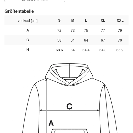
Größentabelle
S
M
L
XL
XXL
velikost [cm]
A
72
73
75
77
79
C
58
61
64
67
70
H
63.6
64
64.4
64.8
65.2