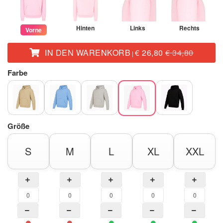
Hinten
Links
Rechts
Vorne
IN DEN WARENKORB
€ 26,80
€ 34,80
|
Farbe
Größe
S
M
L
XL
XXL