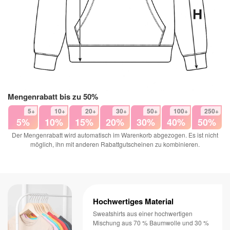
Mengenrabatt bis zu 50%
5+
10+
20+
30+
50+
100+
250+
5%
10%
15%
20%
30%
40%
50%
Der Mengenrabatt wird automatisch im Warenkorb abgezogen. Es ist nicht
möglich, ihn mit anderen Rabattgutscheinen zu kombinieren.
Hochwertiges Material
Sweatshirts aus einer hochwertigen
Mischung aus 70 % Baumwolle und 30 %