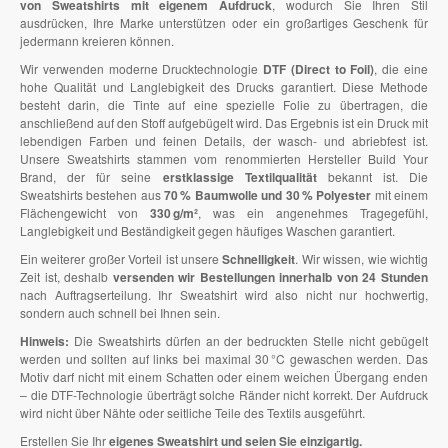
von Sweatshirts mit eigenem Aufdruck
, wodurch Sie Ihren Stil
ausdrücken, Ihre Marke unterstützen oder ein großartiges Geschenk für
jedermann kreieren können.
Wir verwenden moderne Drucktechnologie
DTF (Direct to Foil)
, die eine
hohe Qualität und Langlebigkeit des Drucks garantiert. Diese Methode
besteht darin, die Tinte auf eine spezielle Folie zu übertragen, die
anschließend auf den Stoff aufgebügelt wird. Das Ergebnis ist ein Druck mit
lebendigen Farben und feinen Details, der wasch- und abriebfest ist.
Unsere Sweatshirts stammen vom renommierten Hersteller Build Your
Brand, der für seine
erstklassige Textilqualität
bekannt ist. Die
Sweatshirts bestehen aus
70 % Baumwolle und 30 % Polyester
mit einem
Flächengewicht von
330 g/m²
, was ein angenehmes Tragegefühl,
Langlebigkeit und Beständigkeit gegen häufiges Waschen garantiert.
Ein weiterer großer Vorteil ist unsere
Schnelligkeit
. Wir wissen, wie wichtig
Zeit ist, deshalb
versenden wir Bestellungen innerhalb von 24 Stunden
nach Auftragserteilung. Ihr Sweatshirt wird also nicht nur hochwertig,
sondern auch schnell bei Ihnen sein.
Hinweis:
Die Sweatshirts dürfen an der bedruckten Stelle nicht gebügelt
werden und sollten auf links bei maximal 30 °C gewaschen werden. Das
Motiv darf nicht mit einem Schatten oder einem weichen Übergang enden
– die DTF-Technologie überträgt solche Ränder nicht korrekt. Der Aufdruck
wird nicht über Nähte oder seitliche Teile des Textils ausgeführt.
Erstellen Sie Ihr
eigenes Sweatshirt und seien Sie einzigartig.