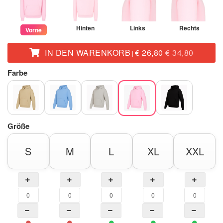
Hinten
Links
Rechts
Vorne
IN DEN WARENKORB
€ 26,80
€ 34,80
|
Farbe
Größe
S
M
L
XL
XXL