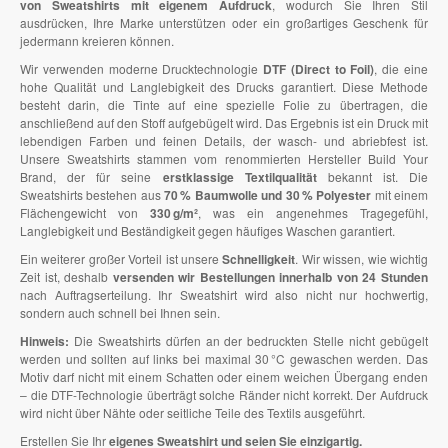
von Sweatshirts mit eigenem Aufdruck
, wodurch Sie Ihren Stil
ausdrücken, Ihre Marke unterstützen oder ein großartiges Geschenk für
jedermann kreieren können.
Wir verwenden moderne Drucktechnologie
DTF (Direct to Foil)
, die eine
hohe Qualität und Langlebigkeit des Drucks garantiert. Diese Methode
besteht darin, die Tinte auf eine spezielle Folie zu übertragen, die
anschließend auf den Stoff aufgebügelt wird. Das Ergebnis ist ein Druck mit
lebendigen Farben und feinen Details, der wasch- und abriebfest ist.
Unsere Sweatshirts stammen vom renommierten Hersteller Build Your
Brand, der für seine
erstklassige Textilqualität
bekannt ist. Die
Sweatshirts bestehen aus
70 % Baumwolle und 30 % Polyester
mit einem
Flächengewicht von
330 g/m²
, was ein angenehmes Tragegefühl,
Langlebigkeit und Beständigkeit gegen häufiges Waschen garantiert.
Ein weiterer großer Vorteil ist unsere
Schnelligkeit
. Wir wissen, wie wichtig
Zeit ist, deshalb
versenden wir Bestellungen innerhalb von 24 Stunden
nach Auftragserteilung. Ihr Sweatshirt wird also nicht nur hochwertig,
sondern auch schnell bei Ihnen sein.
Hinweis:
Die Sweatshirts dürfen an der bedruckten Stelle nicht gebügelt
werden und sollten auf links bei maximal 30 °C gewaschen werden. Das
Motiv darf nicht mit einem Schatten oder einem weichen Übergang enden
– die DTF-Technologie überträgt solche Ränder nicht korrekt. Der Aufdruck
wird nicht über Nähte oder seitliche Teile des Textils ausgeführt.
Erstellen Sie Ihr
eigenes Sweatshirt und seien Sie einzigartig.