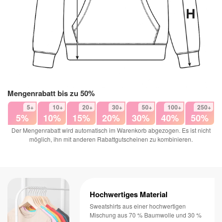
Mengenrabatt bis zu 50%
5+
10+
20+
30+
50+
100+
250+
5%
10%
15%
20%
30%
40%
50%
Der Mengenrabatt wird automatisch im Warenkorb abgezogen. Es ist nicht
möglich, ihn mit anderen Rabattgutscheinen zu kombinieren.
Hochwertiges Material
Sweatshirts aus einer hochwertigen
Mischung aus 70 % Baumwolle und 30 %