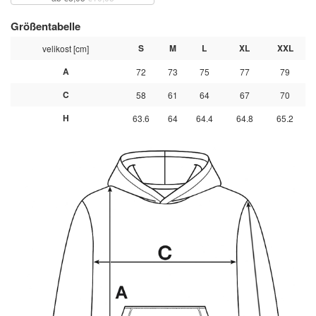
Größentabelle
S
M
L
XL
XXL
velikost [cm]
A
72
73
75
77
79
C
58
61
64
67
70
H
63.6
64
64.4
64.8
65.2