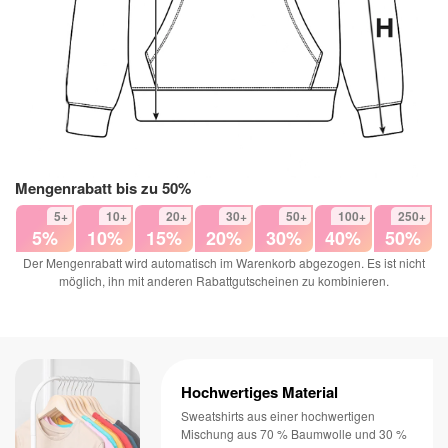
Mengenrabatt bis zu 50%
5+
10+
20+
30+
50+
100+
250+
5%
10%
15%
20%
30%
40%
50%
Der Mengenrabatt wird automatisch im Warenkorb abgezogen. Es ist nicht
möglich, ihn mit anderen Rabattgutscheinen zu kombinieren.
Hochwertiges Material
Sweatshirts aus einer hochwertigen
Mischung aus 70 % Baumwolle und 30 %