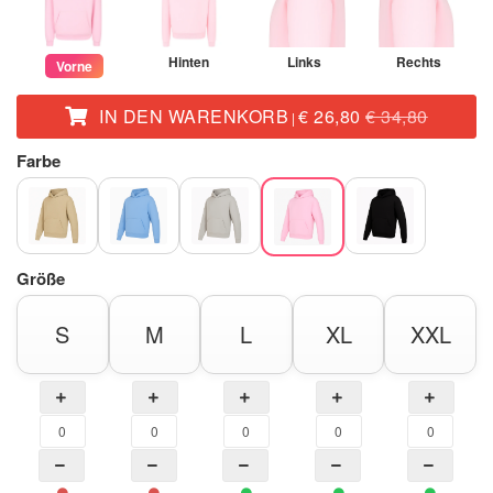
Hinten
Links
Rechts
Vorne
IN DEN WARENKORB
€ 26,80
€ 34,80
|
Farbe
Größe
S
M
L
XL
XXL