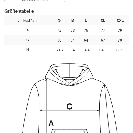
Größentabelle
S
M
L
XL
XXL
velikost [cm]
A
72
73
75
77
79
C
58
61
64
67
70
H
63.6
64
64.4
64.8
65.2