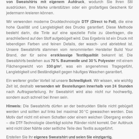
von Sweatshirts mit eigenem Aufdruck
, wodurch Sie Ihren Stil
ausdrücken, Ihre Marke unterstützen oder ein großartiges Geschenk für
jedermann kreieren können.
Wir verwenden moderne Drucktechnologie
DTF (Direct to Foil)
, die eine
hohe Qualität und Langlebigkeit des Drucks garantiert. Diese Methode
besteht darin, die Tinte auf eine spezielle Folie zu übertragen, die
anschließend auf den Stoff aufgebügelt wird. Das Ergebnis ist ein Druck mit
lebendigen Farben und feinen Details, der wasch- und abriebfest ist.
Unsere Sweatshirts stammen vom renommierten Hersteller Build Your
Brand, der für seine
erstklassige Textilqualität
bekannt ist. Die
Sweatshirts bestehen aus
70 % Baumwolle und 30 % Polyester
mit einem
Flächengewicht von
330 g/m²
, was ein angenehmes Tragegefühl,
Langlebigkeit und Beständigkeit gegen häufiges Waschen garantiert.
Ein weiterer großer Vorteil ist unsere
Schnelligkeit
. Wir wissen, wie wichtig
Zeit ist, deshalb
versenden wir Bestellungen innerhalb von 24 Stunden
nach Auftragserteilung. Ihr Sweatshirt wird also nicht nur hochwertig,
sondern auch schnell bei Ihnen sein.
Hinweis:
Die Sweatshirts dürfen an der bedruckten Stelle nicht gebügelt
werden und sollten auf links bei maximal 30 °C gewaschen werden. Das
Motiv darf nicht mit einem Schatten oder einem weichen Übergang enden
– die DTF-Technologie überträgt solche Ränder nicht korrekt. Der Aufdruck
wird nicht über Nähte oder seitliche Teile des Textils ausgeführt.
Erstellen Sie Ihr
eigenes Sweatshirt und seien Sie einzigartig.