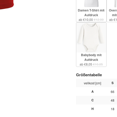
Damen T-Shirt mit
Overs
Aufdruck
mit
ab €10,00
€12,00
ab €
Babybody mit
Aufdruck
ab €8,05
€10,05
Größentabelle
S
velikost [cm]
A
66
C
48
H
18