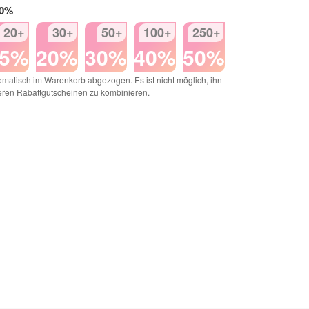
50%
20+
30+
50+
100+
250+
15%
20%
30%
40%
50%
matisch im Warenkorb abgezogen. Es ist nicht möglich, ihn
eren Rabattgutscheinen zu kombinieren.