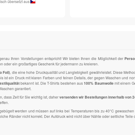
isch übersetzt aus
 genau Ihren Vorstellungen entspricht! Wir bieten Ihnen die Möglichkeit der
Perso
zen oder ein großartiges Geschenk für jedermann zu kreieren.
o Foil)
, die eine hohe Druckqualität und Langlebigkeit gewährleistet. Diese Methode
nis ist ein Druck mit klaren Farben und feinen Details, der gegen Waschen und n
extilqualität
bekannt ist. Die T-Shirts bestehen aus
100% Baumwolle
mit einem G
aschen garantiert.
n, dass Zeit für Sie wichtig ist, daher
versenden wir Bestellungen innerhalb von 
effen.
ht gebügelt werden und müssen auf links bei Temperaturen bis zu 40°C gewaschen 
e Ränder nicht korrekt. Der Aufdruck wird nicht über Nähte oder seitliche Teile d