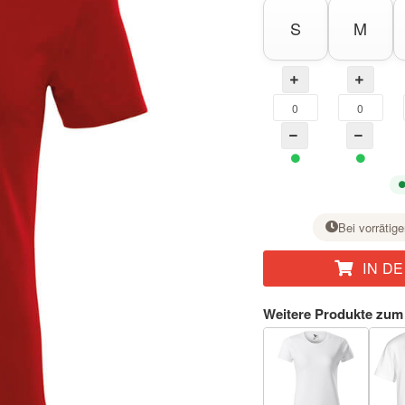
S
M
Bei vorrätige
IN D
Stellen Sie bei der gewünschten Größe mit der Taste + die Stückzahl ein.
Weitere Produkte zum