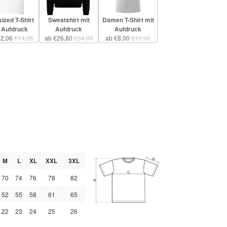
ized T-Shirt
Sweatshirt mit
Damen T-Shirt mit
 Aufdruck
Aufdruck
Aufdruck
12,06
€14,06
ab €26,80
€34,80
ab €8,00
€10,00
M
L
XL
XXL
3XL
70
74
76
78
82
52
55
58
61
65
22
23
24
25
26