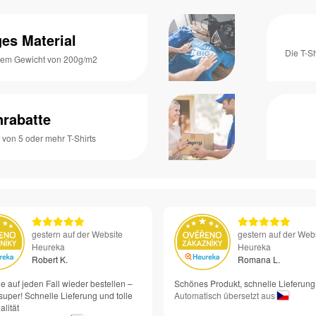
es Material
Die T-S
inem Gewicht von 200g/m2
rabatte
von 5 oder mehr T-Shirts
gestern auf der Website
gestern auf der Web
Heureka
Heureka
Robert K.
Romana L.
e auf jeden Fall wieder bestellen –
Schönes Produkt, schnelle Lieferung
super! Schnelle Lieferung und tolle
Automatisch übersetzt aus
lität